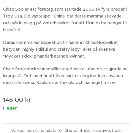
ChiaoGoo är ett företag som startade 2005 av fyra bröder i
Troy, Usa. De växteupp i China, där deras mamma stickade
och sålde plagg på vinterhalvåret för att få in extra pengar till
hushållet.
Deras mamma var inspiration till namnet ChiaoGoo,vilket
betyder "highly skillful and crafty lady" eller på svenska
"Mycket skicklig handarbetande kvinna".
ChiaoGoos stickor innehåller inget nickel utan de är gjorda av
kirurgstål. Det innebär att även nickelallergiker kan använda
metallstickorna. Kablarna är flexibla och har inget minne.
146,00
kr
I lager
Välkommen till en plats för återhämtning, kreativitet och