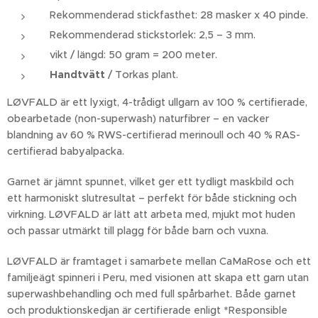
Rekommenderad stickfasthet: 28 masker x 40 pinde.
Rekommenderad stickstorlek: 2,5 – 3 mm.
vikt / längd: 50 gram = 200 meter.
Handtvätt
/ Torkas plant.
LØVFALD är ett lyxigt, 4-trådigt ullgarn av 100 % certifierade,
obearbetade (non-superwash) naturfibrer – en vacker
blandning av 60 % RWS-certifierad merinoull och 40 % RAS-
certifierad babyalpacka.
Garnet är jämnt spunnet, vilket ger ett tydligt maskbild och
ett harmoniskt slutresultat – perfekt för både stickning och
virkning. LØVFALD är lätt att arbeta med, mjukt mot huden
och passar utmärkt till plagg för både barn och vuxna.
LØVFALD är framtaget i samarbete mellan CaMaRose och ett
familjeägt spinneri i Peru, med visionen att skapa ett garn utan
superwashbehandling och med full spårbarhet. Både garnet
och produktionskedjan är certifierade enligt *Responsible