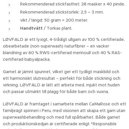
Rekommenderad stickfasthet: 28 masker x 40 pinde.
Rekommenderad stickstorlek: 2,5 – 3 mm.
vikt / längd: 50 gram = 200 meter.
Handtvätt
/ Torkas plant.
LØVFALD är ett lyxigt, 4-trådigt ullgarn av 100 % certifierade,
obearbetade (non-superwash) naturfibrer – en vacker
blandning av 60 % RWS-certifierad merinoull och 40 % RAS-
certifierad babyalpacka.
Garnet är jämnt spunnet, vilket ger ett tydligt maskbild och
ett harmoniskt slutresultat – perfekt för både stickning och
virkning. LØVFALD är lätt att arbeta med, mjukt mot huden
och passar utmärkt till plagg för både barn och vuxna.
LØVFALD är framtaget i samarbete mellan CaMaRose och ett
familjeägt spinneri i Peru, med visionen att skapa ett garn utan
superwashbehandling och med full spårbarhet. Både garnet
och produktionskedjan är certifierade enligt *Responsible