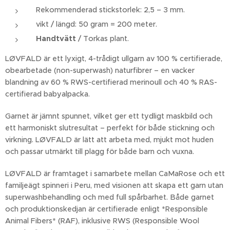
Rekommenderad stickstorlek: 2,5 – 3 mm.
vikt / längd: 50 gram = 200 meter.
Handtvätt
/ Torkas plant.
LØVFALD är ett lyxigt, 4-trådigt ullgarn av 100 % certifierade,
obearbetade (non-superwash) naturfibrer – en vacker
blandning av 60 % RWS-certifierad merinoull och 40 % RAS-
certifierad babyalpacka.
Garnet är jämnt spunnet, vilket ger ett tydligt maskbild och
ett harmoniskt slutresultat – perfekt för både stickning och
virkning. LØVFALD är lätt att arbeta med, mjukt mot huden
och passar utmärkt till plagg för både barn och vuxna.
LØVFALD är framtaget i samarbete mellan CaMaRose och ett
familjeägt spinneri i Peru, med visionen att skapa ett garn utan
superwashbehandling och med full spårbarhet. Både garnet
och produktionskedjan är certifierade enligt *Responsible
Animal Fibers* (RAF), inklusive RWS (Responsible Wool