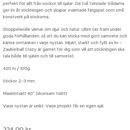
perfekt för allt från sockor till sjalar. De två tvinnade trådarna
ger liv åt stickningen och skapar oväntade färgspel, som små
konstverk på stickorna.
Shoppelwolle värnar om djur och natur. Ullen tas fram under
goda förhållanden, så att du kan sticka med gott samvete och
känna omtanken i varje nystan. Mjukt, starkt och fyllt av liv –
Zauberball Crazy är garnet för dig som vill att stickningen ska
tala både till själen och till samvetet.
420 m / 100g
Stickor 2–3 mm
Maskintvätt 40° (skonsam tvätt)
Varje nystan är unikt. Varje projekt får sin egen själ.
224,00
kr